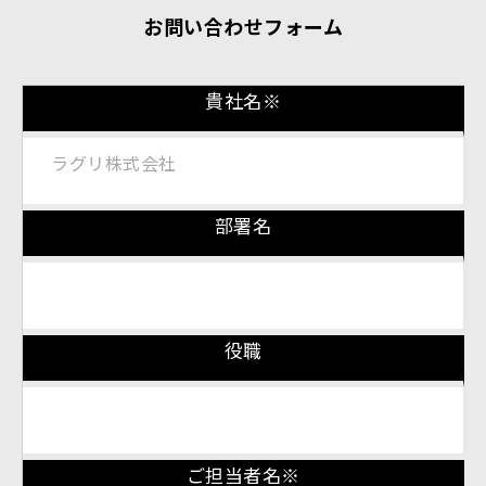
お問い合わせフォーム
Please leave this field empty.
貴社名※
部署名
役職
ご担当者名※